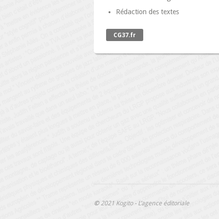
Rédaction des textes
CG37.fr
©
2021 Kogito - L’agence éditoriale